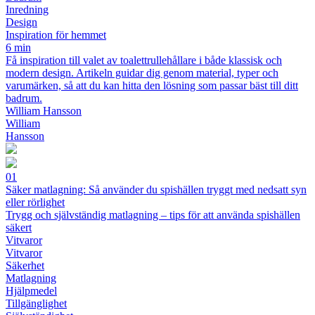
Inredning
Design
Inspiration för hemmet
6 min
Få inspiration till valet av toalettrullehållare i både klassisk och
modern design. Artikeln guidar dig genom material, typer och
varumärken, så att du kan hitta den lösning som passar bäst till ditt
badrum.
William Hansson
William
Hansson
01
Säker matlagning: Så använder du spishällen tryggt med nedsatt syn
eller rörlighet
Trygg och självständig matlagning – tips för att använda spishällen
säkert
Vitvaror
Vitvaror
Säkerhet
Matlagning
Hjälpmedel
Tillgänglighet