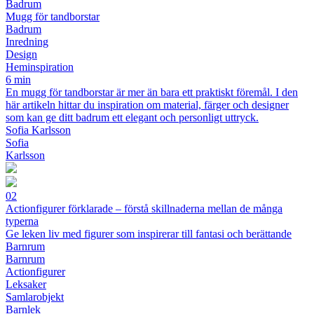
Badrum
Mugg för tandborstar
Badrum
Inredning
Design
Heminspiration
6 min
En mugg för tandborstar är mer än bara ett praktiskt föremål. I den
här artikeln hittar du inspiration om material, färger och designer
som kan ge ditt badrum ett elegant och personligt uttryck.
Sofia Karlsson
Sofia
Karlsson
02
Actionfigurer förklarade – förstå skillnaderna mellan de många
typerna
Ge leken liv med figurer som inspirerar till fantasi och berättande
Barnrum
Barnrum
Actionfigurer
Leksaker
Samlarobjekt
Barnlek