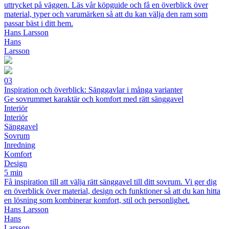
uttrycket på väggen. Läs vår köpguide och få en överblick över
material, typer och varumärken så att du kan välja den ram som
passar bäst i ditt hem.
Hans Larsson
Hans
Larsson
03
Inspiration och överblick: Sänggavlar i många varianter
Ge sovrummet karaktär och komfort med rätt sänggavel
Interiör
Interiör
Sänggavel
Sovrum
Inredning
Komfort
Design
5 min
Få inspiration till att välja rätt sänggavel till ditt sovrum. Vi ger dig
en överblick över material, design och funktioner så att du kan hitta
en lösning som kombinerar komfort, stil och personlighet.
Hans Larsson
Hans
Larsson