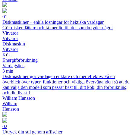
01
Diskmaskiner – enkla lösningar för hektiska vardagar
Gör disken lättare och få mer tid till det som betyder något
Vitvaror
Vitvaror
Diskmaskin
Vitvaror
Kök
Energiförbrukning
Vardagstips
3 min
Diskmaskiner gör vardagen enklare och mer effektiv. Få en
överblick över typer, funktioner och viktiga överväganden så att du
kan välja den modell som passar bäst till ditt kök, din förbrukning
och din livsstil.
William Hansson
William
Hansson
02
Uttryck din stil genom affischer