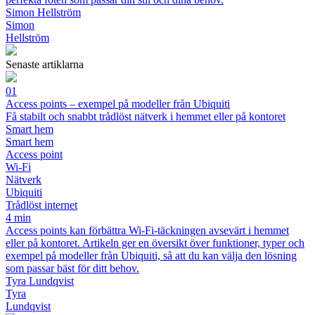
Simon Hellström
Simon
Hellström
Senaste artiklarna
01
Access points – exempel på modeller från Ubiquiti
Få stabilt och snabbt trådlöst nätverk i hemmet eller på kontoret
Smart hem
Smart hem
Access point
Wi-Fi
Nätverk
Ubiquiti
Trådlöst internet
4 min
Access points kan förbättra Wi-Fi-täckningen avsevärt i hemmet
eller på kontoret. Artikeln ger en översikt över funktioner, typer och
exempel på modeller från Ubiquiti, så att du kan välja den lösning
som passar bäst för ditt behov.
Tyra Lundqvist
Tyra
Lundqvist