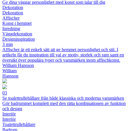
Ge dina väggar personlighet med konst som talar till dig
Dekoration
Dekoration
Affischer
Konst i hemmet
Inredning
Väggdekoration
Designinspiration
3 min
Affischer är ett enkelt sätt att ge hemmet personlighet och stil. I
artikeln får du inspiration till val av motiv, storlek och ram samt en
översikt över populära typer och varumärken inom affischkonst.
William Hansson
William
Hansson
03
Se toalettrullehållare från både klassiska och moderna varumärken
Gör badrummet komplett med den rätta kombinationen av funktion
och design
Interiör
Interiör
Toalettrullehållare
Badrum