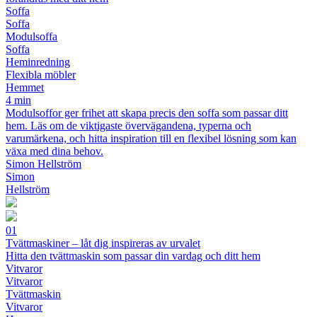
Soffa
Soffa
Modulsoffa
Soffa
Heminredning
Flexibla möbler
Hemmet
4 min
Modulsoffor ger frihet att skapa precis den soffa som passar ditt
hem. Läs om de viktigaste övervägandena, typerna och
varumärkena, och hitta inspiration till en flexibel lösning som kan
växa med dina behov.
Simon Hellström
Simon
Hellström
01
Tvättmaskiner – låt dig inspireras av urvalet
Hitta den tvättmaskin som passar din vardag och ditt hem
Vitvaror
Vitvaror
Tvättmaskin
Vitvaror