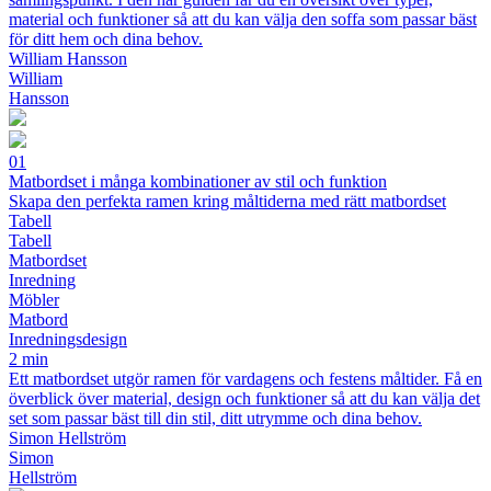
material och funktioner så att du kan välja den soffa som passar bäst
för ditt hem och dina behov.
William Hansson
William
Hansson
01
Matbordset i många kombinationer av stil och funktion
Skapa den perfekta ramen kring måltiderna med rätt matbordset
Tabell
Tabell
Matbordset
Inredning
Möbler
Matbord
Inredningsdesign
2 min
Ett matbordset utgör ramen för vardagens och festens måltider. Få en
överblick över material, design och funktioner så att du kan välja det
set som passar bäst till din stil, ditt utrymme och dina behov.
Simon Hellström
Simon
Hellström