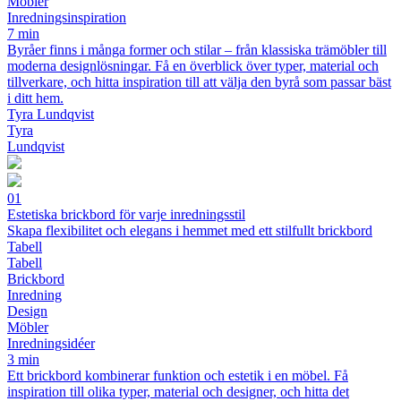
Möbler
Inredningsinspiration
7 min
Byråer finns i många former och stilar – från klassiska trämöbler till
moderna designlösningar. Få en överblick över typer, material och
tillverkare, och hitta inspiration till att välja den byrå som passar bäst
i ditt hem.
Tyra Lundqvist
Tyra
Lundqvist
01
Estetiska brickbord för varje inredningsstil
Skapa flexibilitet och elegans i hemmet med ett stilfullt brickbord
Tabell
Tabell
Brickbord
Inredning
Design
Möbler
Inredningsidéer
3 min
Ett brickbord kombinerar funktion och estetik i en möbel. Få
inspiration till olika typer, material och designer, och hitta det