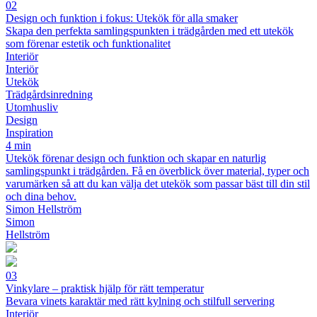
02
Design och funktion i fokus: Utekök för alla smaker
Skapa den perfekta samlingspunkten i trädgården med ett utekök
som förenar estetik och funktionalitet
Interiör
Interiör
Utekök
Trädgårdsinredning
Utomhusliv
Design
Inspiration
4 min
Utekök förenar design och funktion och skapar en naturlig
samlingspunkt i trädgården. Få en överblick över material, typer och
varumärken så att du kan välja det utekök som passar bäst till din stil
och dina behov.
Simon Hellström
Simon
Hellström
03
Vinkylare – praktisk hjälp för rätt temperatur
Bevara vinets karaktär med rätt kylning och stilfull servering
Interiör