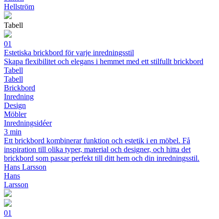
Hellström
Tabell
01
Estetiska brickbord för varje inredningsstil
Skapa flexibilitet och elegans i hemmet med ett stilfullt brickbord
Tabell
Tabell
Brickbord
Inredning
Design
Möbler
Inredningsidéer
3 min
Ett brickbord kombinerar funktion och estetik i en möbel. Få
inspiration till olika typer, material och designer, och hitta det
brickbord som passar perfekt till ditt hem och din inredningsstil.
Hans Larsson
Hans
Larsson
01