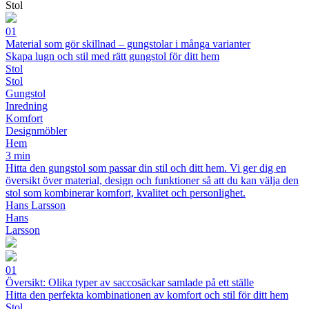
Stol
01
Material som gör skillnad – gungstolar i många varianter
Skapa lugn och stil med rätt gungstol för ditt hem
Stol
Stol
Gungstol
Inredning
Komfort
Designmöbler
Hem
3 min
Hitta den gungstol som passar din stil och ditt hem. Vi ger dig en
översikt över material, design och funktioner så att du kan välja den
stol som kombinerar komfort, kvalitet och personlighet.
Hans Larsson
Hans
Larsson
01
Översikt: Olika typer av saccosäckar samlade på ett ställe
Hitta den perfekta kombinationen av komfort och stil för ditt hem
Stol