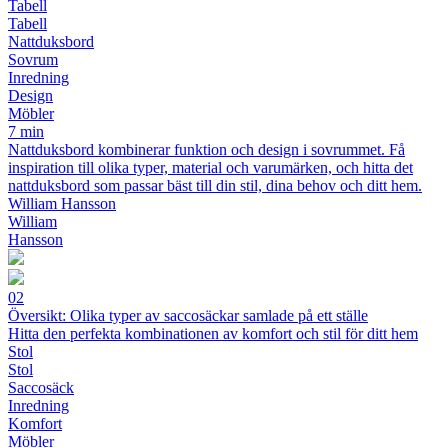
Tabell
Tabell
Nattduksbord
Sovrum
Inredning
Design
Möbler
7 min
Nattduksbord kombinerar funktion och design i sovrummet. Få
inspiration till olika typer, material och varumärken, och hitta det
nattduksbord som passar bäst till din stil, dina behov och ditt hem.
William Hansson
William
Hansson
02
Översikt: Olika typer av saccosäckar samlade på ett ställe
Hitta den perfekta kombinationen av komfort och stil för ditt hem
Stol
Stol
Saccosäck
Inredning
Komfort
Möbler