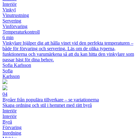
Interiör
Vinkyl
Vinutrustning
Servering
Vinförvaring
Temperaturkontroll
6 min
Vinkylare hjälper dig att hålla vinet vid den perfekta temperaturen –
både för förvaring och servering. Läs om de olika typerna,
funktionerna och varumärkena så att du kan hitta den vinkylare som
passar bäst för dina behov.
Sofia Karlsson
Sofia
Karlsson
04
Byråer från populära tillverkare – se variationerna
Skapa ordning och stil i hemmet med rätt byrå
Interiör
Interiör
Byrå
Förvaring
Inredning