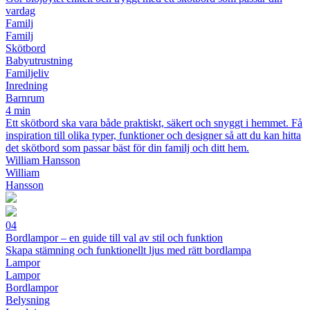
vardag
Familj
Familj
Skötbord
Babyutrustning
Familjeliv
Inredning
Barnrum
4 min
Ett skötbord ska vara både praktiskt, säkert och snyggt i hemmet. Få
inspiration till olika typer, funktioner och designer så att du kan hitta
det skötbord som passar bäst för din familj och ditt hem.
William Hansson
William
Hansson
04
Bordlampor – en guide till val av stil och funktion
Skapa stämning och funktionellt ljus med rätt bordlampa
Lampor
Lampor
Bordlampor
Belysning