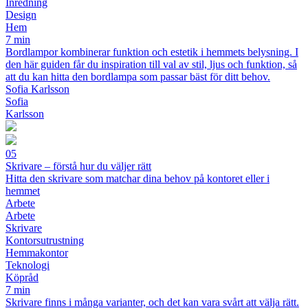
Inredning
Design
Hem
7 min
Bordlampor kombinerar funktion och estetik i hemmets belysning. I
den här guiden får du inspiration till val av stil, ljus och funktion, så
att du kan hitta den bordlampa som passar bäst för ditt behov.
Sofia Karlsson
Sofia
Karlsson
05
Skrivare – förstå hur du väljer rätt
Hitta den skrivare som matchar dina behov på kontoret eller i
hemmet
Arbete
Arbete
Skrivare
Kontorsutrustning
Hemmakontor
Teknologi
Köpråd
7 min
Skrivare finns i många varianter, och det kan vara svårt att välja rätt.