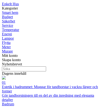
Enkelt Hus
Kategorier
Smart hem
Budget
Säkerhet
Service
Temperatur
Energi
Lampor
Flytta
Meter
Murare
Mitt konto
Skapa konto
Nyhetsbrevet
Dagens innehåll
01
Estetik i badrummet: Muggar för tandborstar i vackra färger och
former
Gör tandborstningen till en del av din inredning med eleganta
detaljer
Badrum