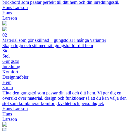
brickbord som passar perfekt till ditt hem och din inredningsstil.
Hans Larsson
Hans
Larsson
02
Material som gör skillnad – gungstolar i många varianter
Skapa lugn och stil med rätt gungstol för ditt hem
Stol
Stol
Gungstol
Inredning
Komfort
Designmöbler
Hem
3 min
Hitta den gungstol som passar din stil och ditt hem. Vi ger dig en
översikt över material, design och funktioner så att du kan välja den
stol som kombinerar komfort, kvalitet och personlighet.
Hans Larsson
Hans
Larsson