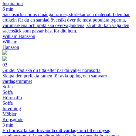
Inspiration
6 min
Saccosäckar finns i många former, storlekar och material. I den här
artikeln får du en samlad översikt över de mest populära typerna,
varumärkena och praktiska övervägandena, så att du kan välja den
saccosäck som passar bäst för ditt hem.
William Hansson
William
Hansson
03
Guide: Vad ska du titta efter när du väljer hörnsoffa
Skapa den perfekta ramen för avkoppling och samvaro i
vardagsrummet
Soffa
Soffa
Hörnsoffa
Soffa
Inredning
Möbler
Köpsguide
3 min
En hörnsoffa kan förvandla ditt vardagsrum till en mysig
samlingspunkt. I den här guiden får du en översikt över typer,