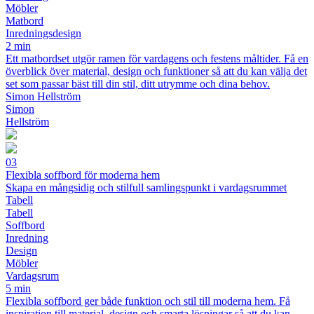
Möbler
Matbord
Inredningsdesign
2 min
Ett matbordset utgör ramen för vardagens och festens måltider. Få en
överblick över material, design och funktioner så att du kan välja det
set som passar bäst till din stil, ditt utrymme och dina behov.
Simon Hellström
Simon
Hellström
03
Flexibla soffbord för moderna hem
Skapa en mångsidig och stilfull samlingspunkt i vardagsrummet
Tabell
Tabell
Soffbord
Inredning
Design
Möbler
Vardagsrum
5 min
Flexibla soffbord ger både funktion och stil till moderna hem. Få
inspiration till material, design och smarta lösningar så att du kan