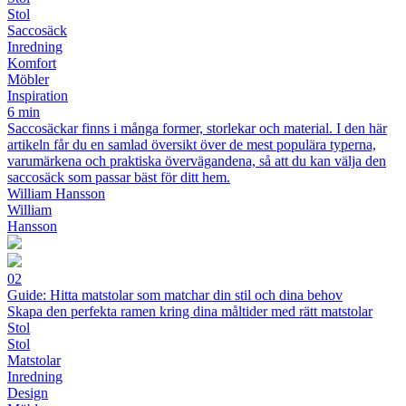
Stol
Saccosäck
Inredning
Komfort
Möbler
Inspiration
6 min
Saccosäckar finns i många former, storlekar och material. I den här
artikeln får du en samlad översikt över de mest populära typerna,
varumärkena och praktiska övervägandena, så att du kan välja den
saccosäck som passar bäst för ditt hem.
William Hansson
William
Hansson
02
Guide: Hitta matstolar som matchar din stil och dina behov
Skapa den perfekta ramen kring dina måltider med rätt matstolar
Stol
Stol
Matstolar
Inredning
Design