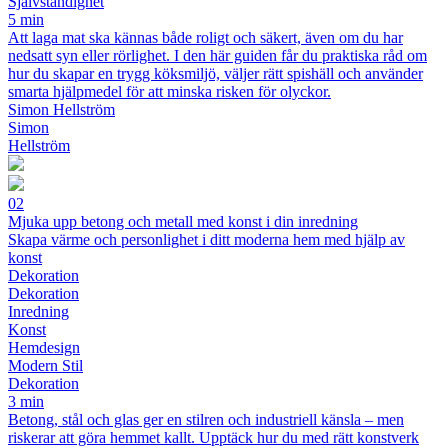
Självständighet
5 min
Att laga mat ska kännas både roligt och säkert, även om du har
nedsatt syn eller rörlighet. I den här guiden får du praktiska råd om
hur du skapar en trygg köksmiljö, väljer rätt spishäll och använder
smarta hjälpmedel för att minska risken för olyckor.
Simon Hellström
Simon
Hellström
02
Mjuka upp betong och metall med konst i din inredning
Skapa värme och personlighet i ditt moderna hem med hjälp av
konst
Dekoration
Dekoration
Inredning
Konst
Hemdesign
Modern Stil
Dekoration
3 min
Betong, stål och glas ger en stilren och industriell känsla – men
riskerar att göra hemmet kallt. Upptäck hur du med rätt konstverk