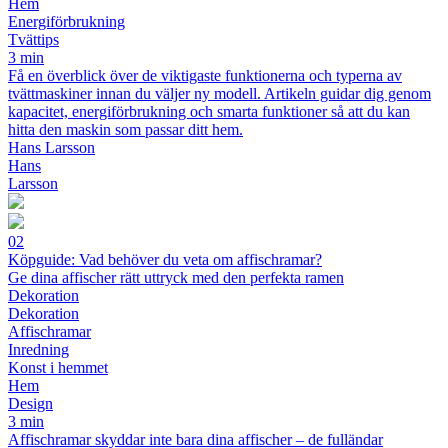
Hem
Energiförbrukning
Tvättips
3 min
Få en överblick över de viktigaste funktionerna och typerna av
tvättmaskiner innan du väljer ny modell. Artikeln guidar dig genom
kapacitet, energiförbrukning och smarta funktioner så att du kan
hitta den maskin som passar ditt hem.
Hans Larsson
Hans
Larsson
02
Köpguide: Vad behöver du veta om affischramar?
Ge dina affischer rätt uttryck med den perfekta ramen
Dekoration
Dekoration
Affischramar
Inredning
Konst i hemmet
Hem
Design
3 min
Affischramar skyddar inte bara dina affischer – de fulländar