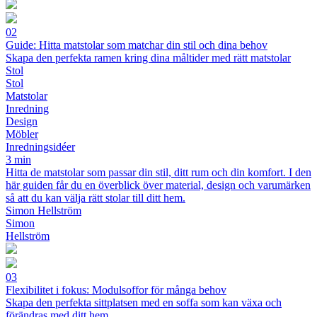
02
Guide: Hitta matstolar som matchar din stil och dina behov
Skapa den perfekta ramen kring dina måltider med rätt matstolar
Stol
Stol
Matstolar
Inredning
Design
Möbler
Inredningsidéer
3 min
Hitta de matstolar som passar din stil, ditt rum och din komfort. I den
här guiden får du en överblick över material, design och varumärken
så att du kan välja rätt stolar till ditt hem.
Simon Hellström
Simon
Hellström
03
Flexibilitet i fokus: Modulsoffor för många behov
Skapa den perfekta sittplatsen med en soffa som kan växa och
förändras med ditt hem