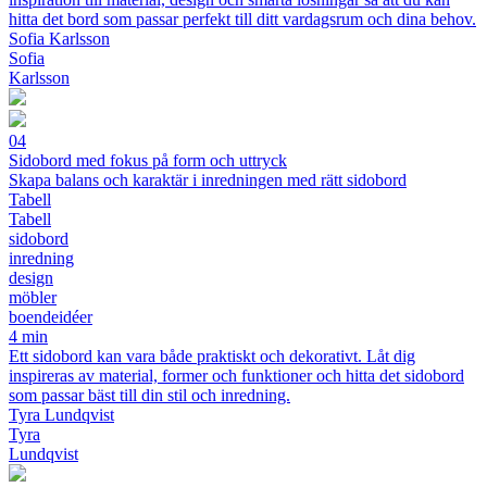
hitta det bord som passar perfekt till ditt vardagsrum och dina behov.
Sofia Karlsson
Sofia
Karlsson
04
Sidobord med fokus på form och uttryck
Skapa balans och karaktär i inredningen med rätt sidobord
Tabell
Tabell
sidobord
inredning
design
möbler
boendeidéer
4 min
Ett sidobord kan vara både praktiskt och dekorativt. Låt dig
inspireras av material, former och funktioner och hitta det sidobord
som passar bäst till din stil och inredning.
Tyra Lundqvist
Tyra
Lundqvist