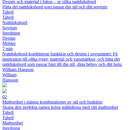
Design och material i fokus – se olika nattduksbord
Hitta det nattduksbord som passar din stil och ditt sovrum
Tabell
Tabell
Nattduksbord
Sovrum
Inredning
Design
Möbler
7 min
Nattduksbord kombinerar funktion och design i sovrummet. Få
inspiration till olika typer, material och varumärken, och hitta det
nattduksbord som passar bäst till din stil, dina behov och ditt hem.
William Hansson
William
Hansson
02
Matbordset i många kombinationer av stil och funktion
Skapa den perfekta ramen kring måltiderna med rätt matbordset
Tabell
Tabell
Matbordset
Inredning