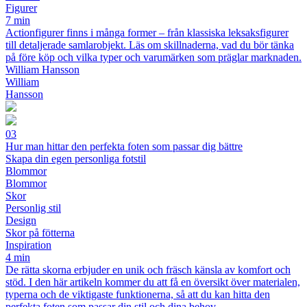
Figurer
7 min
Actionfigurer finns i många former – från klassiska leksaksfigurer
till detaljerade samlarobjekt. Läs om skillnaderna, vad du bör tänka
på före köp och vilka typer och varumärken som präglar marknaden.
William Hansson
William
Hansson
03
Hur man hittar den perfekta foten som passar dig bättre
Skapa din egen personliga fotstil
Blommor
Blommor
Skor
Personlig stil
Design
Skor på fötterna
Inspiration
4 min
De rätta skorna erbjuder en unik och fräsch känsla av komfort och
stöd. I den här artikeln kommer du att få en översikt över materialen,
typerna och de viktigaste funktionerna, så att du kan hitta den
perfekta foten som passar din stil och dina behov.