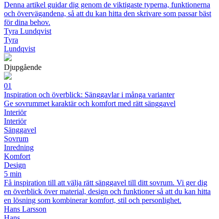
Denna artikel guidar dig genom de viktigaste typerna, funktionerna
och övervägandena, så att du kan hitta den skrivare som passar bäst
för dina behov.
Tyra Lundqvist
Tyra
Lundqvist
Djupgående
01
Inspiration och överblick: Sänggavlar i många varianter
Ge sovrummet karaktär och komfort med rätt sänggavel
Interiör
Interiör
Sänggavel
Sovrum
Inredning
Komfort
Design
5 min
Få inspiration till att välja rätt sänggavel till ditt sovrum. Vi ger dig
en överblick över material, design och funktioner så att du kan hitta
en lösning som kombinerar komfort, stil och personlighet.
Hans Larsson
Hans