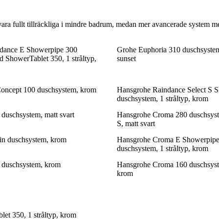
 vara fullt tillräckliga i mindre badrum, medan mer avancerade system 
dance E Showerpipe 300
Grohe Euphoria 310 duschsystem
 ShowerTablet 350, 1 stråltyp,
sunset
Concept 100 duschsystem, krom
Hansgrohe Raindance Select S 
duschsystem, 1 stråltyp, krom
duschsystem, matt svart
Hansgrohe Croma 280 duschsyst
S, matt svart
in duschsystem, krom
Hansgrohe Croma E Showerpipe
duschsystem, 1 stråltyp, krom
 duschsystem, krom
Hansgrohe Croma 160 duschsyste
krom
t 350, 1 stråltyp, krom