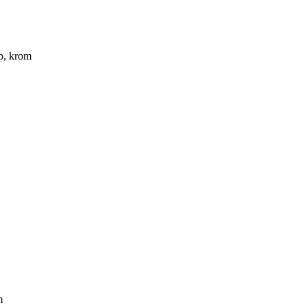
p, krom
m