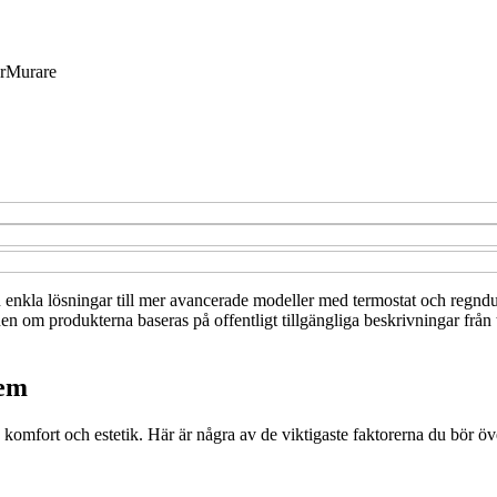
r
Murare
n enkla lösningar till mer avancerade modeller med termostat och regndus
nen om produkterna baseras på offentligt tillgängliga beskrivningar från 
tem
n, komfort och estetik. Här är några av de viktigaste faktorerna du bör ö