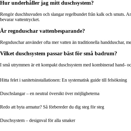
Hur underhåller jag mitt duschsystem?
Rengör duschhuvuden och slangar regelbundet från kalk och smuts. A
bevarar vattentrycket.
Är regnduschar vattenbesparande?
Regnduschar använder ofta mer vatten än traditionella handduschar, 
Vilket duschsystem passar bäst för små badrum?
I små utrymmen är ett kompakt duschsystem med kombinerad hand- och ta
Hitta felet i sanitetsinstallationen: En systematisk guide till felsökning
Duschslangar – en neutral översikt över möjligheterna
Redo att byta armatur? Så förbereder du dig steg för steg
Duschsystem – designval för alla smaker