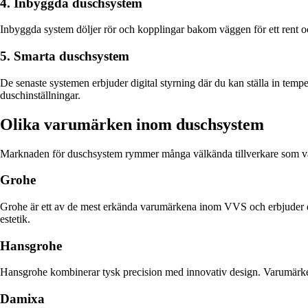
4. Inbyggda duschsystem
Inbyggda system döljer rör och kopplingar bakom väggen för ett rent oc
5. Smarta duschsystem
De senaste systemen erbjuder digital styrning där du kan ställa in temp
duschinställningar.
Olika varumärken inom duschsystem
Marknaden för duschsystem rymmer många välkända tillverkare som var 
Grohe
Grohe är ett av de mest erkända varumärkena inom VVS och erbjuder du
estetik.
Hansgrohe
Hansgrohe kombinerar tysk precision med innovativ design. Varumärket ä
Damixa