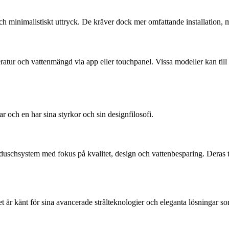
h minimalistiskt uttryck. De kräver dock mer omfattande installation, m
eratur och vattenmängd via app eller touchpanel. Vissa modeller kan till
och en har sina styrkor och sin designfilosofi.
schsystem med fokus på kvalitet, design och vattenbesparing. Deras te
r känt för sina avancerade strålteknologier och eleganta lösningar som