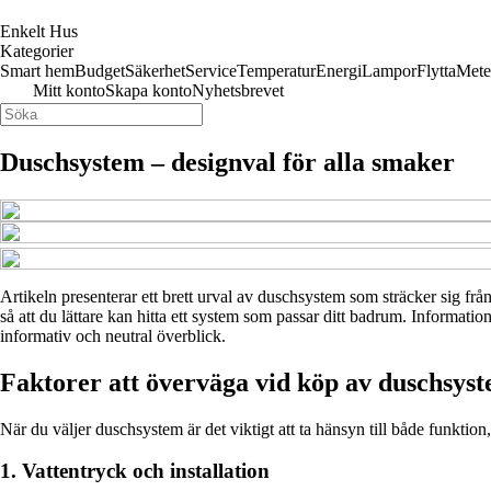
Enkelt Hus
Kategorier
Smart hem
Budget
Säkerhet
Service
Temperatur
Energi
Lampor
Flytta
Mete
Mitt konto
Skapa konto
Nyhetsbrevet
Duschsystem – designval för alla smaker
Artikeln presenterar ett brett urval av duschsystem som sträcker sig frå
så att du lättare kan hitta ett system som passar ditt badrum. Informatio
informativ och neutral överblick.
Faktorer att överväga vid köp av duschsys
När du väljer duschsystem är det viktigt att ta hänsyn till både funktio
1. Vattentryck och installation