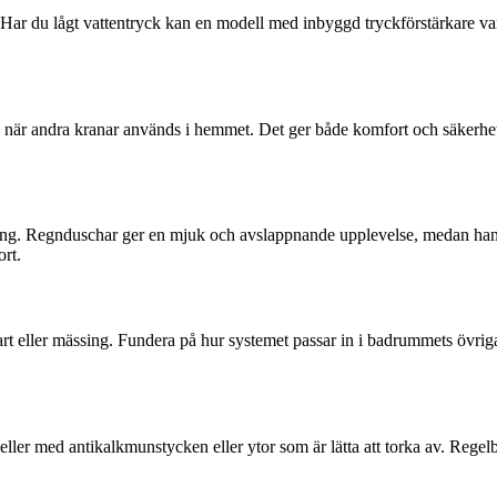
Har du lågt vattentryck kan en modell med inbyggd tryckförstärkare vara 
 när andra kranar används i hemmet. Det ger både komfort och säkerhet, 
. Regnduschar ger en mjuk och avslappnande upplevelse, medan handdus
rt.
rt eller mässing. Fundera på hur systemet passar in i badrummets övriga s
ller med antikalkmunstycken eller ytor som är lätta att torka av. Regel