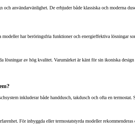
n och användarvänlighet. De erbjuder både klassiska och moderna dusch
modeller har beröringsfria funktioner och energieffektiva lösningar so
 lösningar av hög kvalitet. Varumärket är känt för sin ikoniska design 
tem?
duschsystem inkluderar både handdusch, takdusch och ofta en termostat
renhet. För inbyggda eller termostatstyrda modeller rekommenderas dock