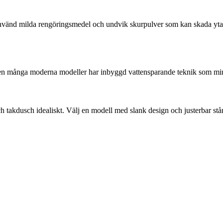
nvänd milda rengöringsmedel och undvik skurpulver som kan skada yta
men många moderna modeller har inbyggd vattensparande teknik som mi
kdusch idealiskt. Välj en modell med slank design och justerbar stång