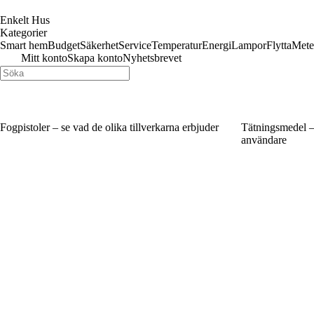
Enkelt Hus
Kategorier
Smart hem
Budget
Säkerhet
Service
Temperatur
Energi
Lampor
Flytta
Mete
Mitt konto
Skapa konto
Nyhetsbrevet
Fogpistoler – se vad de olika tillverkarna erbjuder
Tätningsmedel –
användare