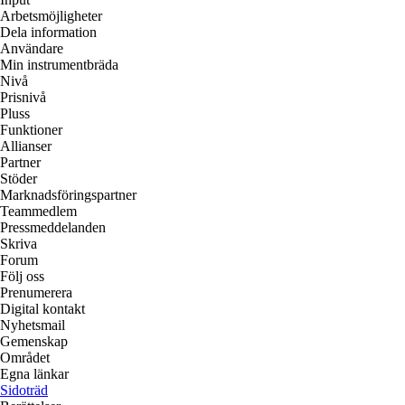
Arbetsmöjligheter
Dela information
Användare
Min instrumentbräda
Nivå
Prisnivå
Pluss
Funktioner
Allianser
Partner
Stöder
Marknadsföringspartner
Teammedlem
Pressmeddelanden
Skriva
Forum
Följ oss
Prenumerera
Digital kontakt
Nyhetsmail
Gemenskap
Området
Egna länkar
Sidoträd