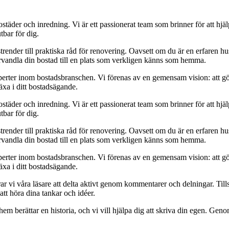
städer och inredning. Vi är ett passionerat team som brinner för att hjä
tbar för dig.
strender till praktiska råd för renovering. Oavsett om du är en erfaren h
örvandla din bostad till en plats som verkligen känns som hemma.
xperter inom bostadsbranschen. Vi förenas av en gemensam vision: att g
äxa i ditt bostadsägande.
städer och inredning. Vi är ett passionerat team som brinner för att hjä
tbar för dig.
strender till praktiska råd för renovering. Oavsett om du är en erfaren h
örvandla din bostad till en plats som verkligen känns som hemma.
xperter inom bostadsbranschen. Vi förenas av en gemensam vision: att g
äxa i ditt bostadsägande.
r vi våra läsare att delta aktivt genom kommentarer och delningar. Til
 att höra dina tankar och idéer.
hem berättar en historia, och vi vill hjälpa dig att skriva din egen. Gen