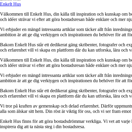
Enkelt Hus
Välkommen till Enkelt Hus, din källa till inspiration och kunskap om bo
och idéer strävar vi efter att göra bostadsresan både enklare och mer nju
Vi erbjuder en mängd intressanta artiklar som täcker allt från inredning
ambition är att ge dig verktygen och inspirationen du behöver för att f
Bakom Enkelt Hus står ett dedikerat gäng skribenter, fotografer och e
och erfarenhet vill vi skapa en plattform där du kan utforska, lära och v
Välkommen till Enkelt Hus, din källa till inspiration och kunskap om bo
och idéer strävar vi efter att göra bostadsresan både enklare och mer nju
Vi erbjuder en mängd intressanta artiklar som täcker allt från inredning
ambition är att ge dig verktygen och inspirationen du behöver för att f
Bakom Enkelt Hus står ett dedikerat gäng skribenter, fotografer och e
och erfarenhet vill vi skapa en plattform där du kan utforska, lära och v
Vi tror på kraften av gemenskap och delad erfarenhet. Därför uppmuntra
alla som älskar sitt hem. Din röst är viktig för oss, och vi ser fram emot
Enkelt Hus finns för att göra bostadsdrömmar verkliga. Vi vet att varje 
inspirera dig att ta nästa steg i din bostadsresa.