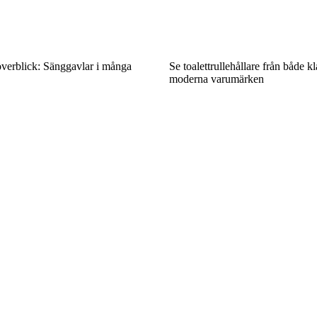
överblick: Sänggavlar i många
Se toalettrullehållare från både k
moderna varumärken