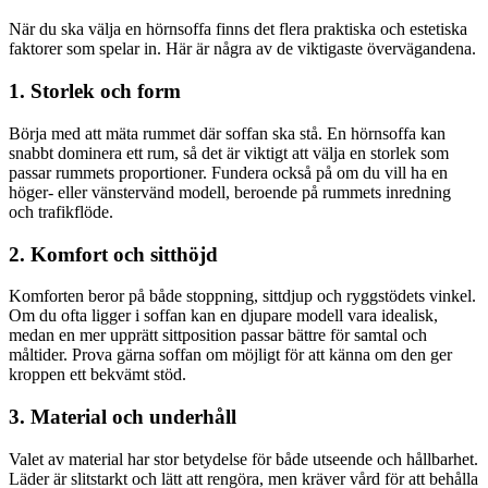
När du ska välja en hörnsoffa finns det flera praktiska och estetiska
faktorer som spelar in. Här är några av de viktigaste övervägandena.
1. Storlek och form
Börja med att mäta rummet där soffan ska stå. En hörnsoffa kan
snabbt dominera ett rum, så det är viktigt att välja en storlek som
passar rummets proportioner. Fundera också på om du vill ha en
höger- eller vänstervänd modell, beroende på rummets inredning
och trafikflöde.
2. Komfort och sitthöjd
Komforten beror på både stoppning, sittdjup och ryggstödets vinkel.
Om du ofta ligger i soffan kan en djupare modell vara idealisk,
medan en mer upprätt sittposition passar bättre för samtal och
måltider. Prova gärna soffan om möjligt för att känna om den ger
kroppen ett bekvämt stöd.
3. Material och underhåll
Valet av material har stor betydelse för både utseende och hållbarhet.
Läder är slitstarkt och lätt att rengöra, men kräver vård för att behålla