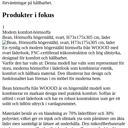
förväntningar på hållbarhet.
Produkter i fokus
1
Modern komfort-hörnsoffa
Bean, Hörnsoffa högerställd, svart, H73x175x305 cm, läder
En rymlig och modern högerställd hörnsoffa från WOOOD med
svart läderlook, FSC-certifierad träkonstruktion och hög slitstyrka,
designad för komfort och hållbarhet.
Varför den har valts ut: Denna modell har valts som representant för
stora, moderna hörnsoffor i läderlook som kombinerar estetik,
komfort och hållbara material. Den illustrerar hur design och
funktionalitet kan förenas i en möbel för moderna hem.
Bean hörnsoffa från WOOOD är en högerställd modell som
kombinerar en markant design med praktisk komfort. Soffan är
utförd i svart läderlook och har en robust konstruktion som ger ett
solitt och tidlöst uttryck i vardagsrummet.
Materialet består av en blandning av 70% läderfibrer och 30%
polyester, vilket ger en mjuk och slitstark yta som påminner om äkta
läder men samtidigt är lättare att underhålla. Den mikrofiberbaserade