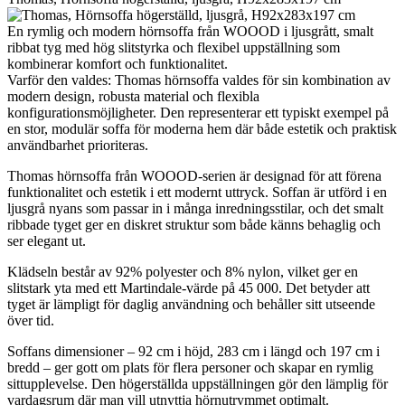
En rymlig och modern hörnsoffa från WOOOD i ljusgrått, smalt
ribbat tyg med hög slitstyrka och flexibel uppställning som
kombinerar komfort och funktionalitet.
Varför den valdes: Thomas hörnsoffa valdes för sin kombination av
modern design, robusta material och flexibla
konfigurationsmöjligheter. Den representerar ett typiskt exempel på
en stor, modulär soffa för moderna hem där både estetik och praktisk
användbarhet prioriteras.
Thomas hörnsoffa från WOOOD-serien är designad för att förena
funktionalitet och estetik i ett modernt uttryck. Soffan är utförd i en
ljusgrå nyans som passar in i många inredningsstilar, och det smalt
ribbade tyget ger en diskret struktur som både känns behaglig och
ser elegant ut.
Klädseln består av 92% polyester och 8% nylon, vilket ger en
slitstark yta med ett Martindale-värde på 45 000. Det betyder att
tyget är lämpligt för daglig användning och behåller sitt utseende
över tid.
Soffans dimensioner – 92 cm i höjd, 283 cm i längd och 197 cm i
bredd – ger gott om plats för flera personer och skapar en rymlig
sittupplevelse. Den högerställda uppställningen gör den lämplig för
vardagsrum där man vill utnyttja hörnutrymmet optimalt.