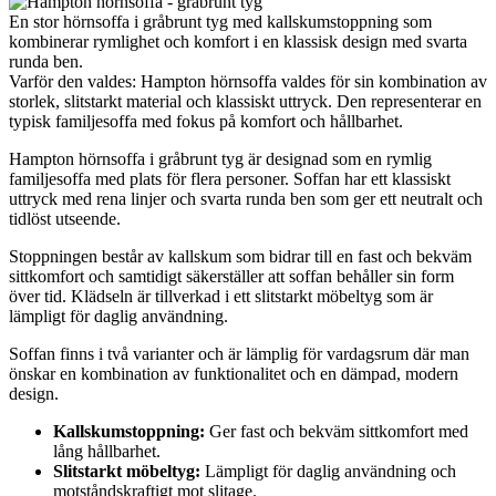
En stor hörnsoffa i gråbrunt tyg med kallskumstoppning som
kombinerar rymlighet och komfort i en klassisk design med svarta
runda ben.
Varför den valdes: Hampton hörnsoffa valdes för sin kombination av
storlek, slitstarkt material och klassiskt uttryck. Den representerar en
typisk familjesoffa med fokus på komfort och hållbarhet.
Hampton hörnsoffa i gråbrunt tyg är designad som en rymlig
familjesoffa med plats för flera personer. Soffan har ett klassiskt
uttryck med rena linjer och svarta runda ben som ger ett neutralt och
tidlöst utseende.
Stoppningen består av kallskum som bidrar till en fast och bekväm
sittkomfort och samtidigt säkerställer att soffan behåller sin form
över tid. Klädseln är tillverkad i ett slitstarkt möbeltyg som är
lämpligt för daglig användning.
Soffan finns i två varianter och är lämplig för vardagsrum där man
önskar en kombination av funktionalitet och en dämpad, modern
design.
Kallskumstoppning:
Ger fast och bekväm sittkomfort med
lång hållbarhet.
Slitstarkt möbeltyg:
Lämpligt för daglig användning och
motståndskraftigt mot slitage.