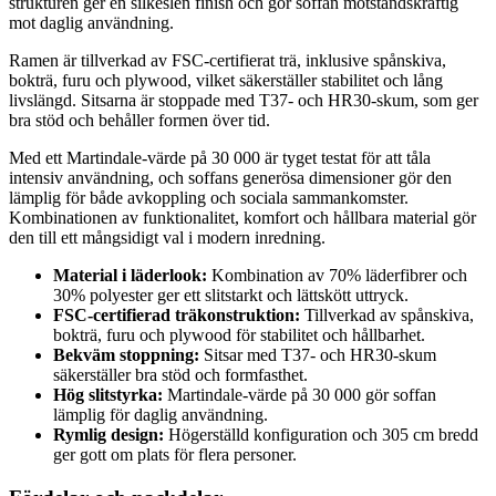
strukturen ger en silkeslen finish och gör soffan motståndskraftig
mot daglig användning.
Ramen är tillverkad av FSC-certifierat trä, inklusive spånskiva,
bokträ, furu och plywood, vilket säkerställer stabilitet och lång
livslängd. Sitsarna är stoppade med T37- och HR30-skum, som ger
bra stöd och behåller formen över tid.
Med ett Martindale-värde på 30 000 är tyget testat för att tåla
intensiv användning, och soffans generösa dimensioner gör den
lämplig för både avkoppling och sociala sammankomster.
Kombinationen av funktionalitet, komfort och hållbara material gör
den till ett mångsidigt val i modern inredning.
Material i läderlook:
Kombination av 70% läderfibrer och
30% polyester ger ett slitstarkt och lättskött uttryck.
FSC-certifierad träkonstruktion:
Tillverkad av spånskiva,
bokträ, furu och plywood för stabilitet och hållbarhet.
Bekväm stoppning:
Sitsar med T37- och HR30-skum
säkerställer bra stöd och formfasthet.
Hög slitstyrka:
Martindale-värde på 30 000 gör soffan
lämplig för daglig användning.
Rymlig design:
Högerställd konfiguration och 305 cm bredd
ger gott om plats för flera personer.