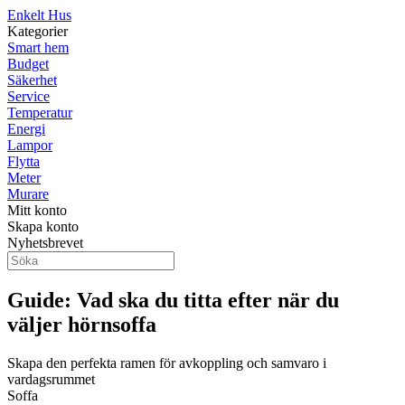
Enkelt Hus
Kategorier
Smart hem
Budget
Säkerhet
Service
Temperatur
Energi
Lampor
Flytta
Meter
Murare
Mitt konto
Skapa konto
Nyhetsbrevet
Guide: Vad ska du titta efter när du
väljer hörnsoffa
Skapa den perfekta ramen för avkoppling och samvaro i
vardagsrummet
Soffa