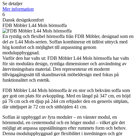
Se detaljer
Mer information
6
Dansk designkomfort
FDB Möbler L44 Mols hörnsoffa
En rymlig och flexibel hörnsoffa från FDB Möbler, designad som en
del av L44 Mols-serien. Soffan kombinerar ett tidlöst uttryck med
hög komfort och möjlighet till anpassning genom
moduluppbyggnad.
Varför den har valts ut: FDB Möbler L44 Mols hörnsoffa har valts
för sin modulära design, rymliga dimensioner och användning av
återvinningsbara material. Den representerar ett modernt
tillvägagångssätt till skandinavisk möbeldesign med fokus på
funktionalitet och estetik.
FDB Möbler L44 Mols hörnsoffa är en stor och bekväm soffa som
ger gott om plats för avkoppling. Med en längd på 347 cm, en höjd
på 76 cm och ett djup på 244 cm erbjuder den en generös sittplats,
där sittdjupet är 72 cm och sitthöjden 41 cm.
Soffan är uppbyggd av fyra moduler – en vänster modul, en
hörnmodul, en centermodul och en höger modul – vilket gör det
möjligt att anpassa uppställningen efter rummets form och behov.
Denna moduluppbyggnad ger flexibilitet i inredningen och gör