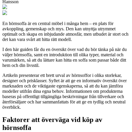
Hansson
En hörnsoffa är en central möbel i många hem – en plats för
avkoppling, gemenskap och mys. Den kan utnyttja utrymmet
optimalt och skapa en inbjudande atmosfär, men utbudet är stort och
det kan vara svårt att hitta rätt modell.
I den här guiden får du en översikt över vad du bör tänka på när du
väljer hörnsoffa, samt en introduktion till olika typer, material och
varumärken, så att du lättare kan hitta en soffa som passar både ditt
hem och din livsstil.
Artikeln presenterar ett brett urval av hörnsoffor i olika storlekar,
designer och prisklasser. Syftet är att ge en informativ översikt över
marknaden och de viktigaste egenskaperna, så att du kan jämföra
modeller utifrån dina egna behov. Informationen om produkterna
baseras på offentligt tillgängliga beskrivningar från tillverkare och
återförsäljare och har sammanfattats för att ge en tydlig och neutral
överblick.
Faktorer att överväga vid köp av
hörnsoffa