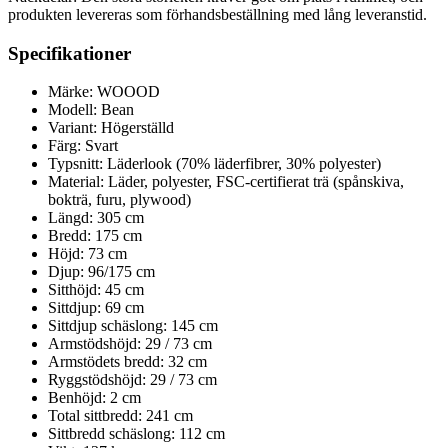
produkten levereras som förhandsbeställning med lång leveranstid.
Specifikationer
Märke: WOOOD
Modell: Bean
Variant: Högerställd
Färg: Svart
Typsnitt: Läderlook (70% läderfibrer, 30% polyester)
Material: Läder, polyester, FSC-certifierat trä (spånskiva,
bokträ, furu, plywood)
Längd: 305 cm
Bredd: 175 cm
Höjd: 73 cm
Djup: 96/175 cm
Sitthöjd: 45 cm
Sittdjup: 69 cm
Sittdjup schäslong: 145 cm
Armstödshöjd: 29 / 73 cm
Armstödets bredd: 32 cm
Ryggstödshöjd: 29 / 73 cm
Benhöjd: 2 cm
Total sittbredd: 241 cm
Sittbredd schäslong: 112 cm