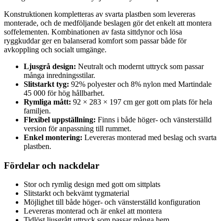
Konstruktionen kompletteras av svarta plastben som levereras
monterade, och de medföljande beslagen gör det enkelt att montera
soffelementen. Kombinationen av fasta sittdynor och lösa
ryggkuddar ger en balanserad komfort som passar både för
avkoppling och socialt umgänge.
Ljusgrå design:
Neutralt och modernt uttryck som passar
många inredningsstilar.
Slitstarkt tyg:
92% polyester och 8% nylon med Martindale
45 000 för hög hållbarhet.
Rymliga mått:
92 × 283 × 197 cm ger gott om plats för hela
familjen.
Flexibel uppställning:
Finns i både höger- och vänsterställd
version för anpassning till rummet.
Enkel montering:
Levereras monterad med beslag och svarta
plastben.
Fördelar och nackdelar
Stor och rymlig design med gott om sittplats
Slitstarkt och bekvämt tygmaterial
Möjlighet till både höger- och vänsterställd konfiguration
Levereras monterad och är enkel att montera
Tidlöst ljusgrått uttryck som passar många hem