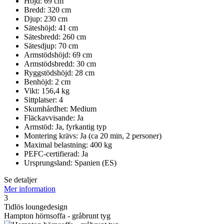
Höjd: 69 cm
Bredd: 320 cm
Djup: 230 cm
Säteshöjd: 41 cm
Sätesbredd: 260 cm
Sätesdjup: 70 cm
Armstödshöjd: 69 cm
Armstödsbredd: 30 cm
Ryggstödshöjd: 28 cm
Benhöjd: 2 cm
Vikt: 156,4 kg
Sittplatser: 4
Skumhårdhet: Medium
Fläckavvisande: Ja
Armstöd: Ja, fyrkantig typ
Montering krävs: Ja (ca 20 min, 2 personer)
Maximal belastning: 400 kg
PEFC-certifierad: Ja
Ursprungsland: Spanien (ES)
Se detaljer
Mer information
3
Tidlös loungedesign
Hampton hörnsoffa - gråbrunt tyg