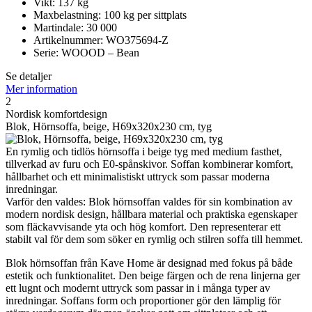
Vikt: 137 kg
Maxbelastning: 100 kg per sittplats
Martindale: 30 000
Artikelnummer: WO375694-Z
Serie: WOOOD – Bean
Se detaljer
Mer information
2
Nordisk komfortdesign
Blok, Hörnsoffa, beige, H69x320x230 cm, tyg
En rymlig och tidlös hörnsoffa i beige tyg med medium fasthet,
tillverkad av furu och E0-spånskivor. Soffan kombinerar komfort,
hållbarhet och ett minimalistiskt uttryck som passar moderna
inredningar.
Varför den valdes: Blok hörnsoffan valdes för sin kombination av
modern nordisk design, hållbara material och praktiska egenskaper
som fläckavvisande yta och hög komfort. Den representerar ett
stabilt val för dem som söker en rymlig och stilren soffa till hemmet.
Blok hörnsoffan från Kave Home är designad med fokus på både
estetik och funktionalitet. Den beige färgen och de rena linjerna ger
ett lugnt och modernt uttryck som passar in i många typer av
inredningar. Soffans form och proportioner gör den lämplig för