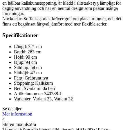
en hållbar kallskumstoppning, är klädd i slitstarkt tyg lämpligt för
daglig användning och har en neutral design som passar många
inredningar.
Nackdelar: Soffans storlek kräver gott om plats i rummet, och det
finns ett begränsat färgval jämfört med mer flexibla serier.
Specifikationer
Längd: 321 cm
Bredd: 263 cm
Höjd: 99 cm
Djup: 94 cm
Sittdjup: 54 cm
Sitthöjd: 47 cm
Färg: Gråbrunt tyg
Stoppning: Kallskum
Ben: Svarta runda ben
Artikelnummer: 340288-1
Varianter: Variant 23, Variant 32
Se detaljer
Mer information
4
Stilren modulsoffa
Thomas, Hörnsoffa högerställd, ljusgrå, H92x283x197 cm