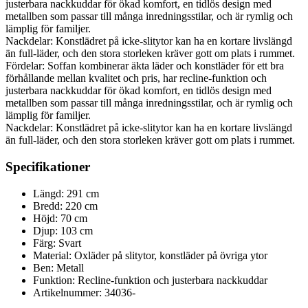
justerbara nackkuddar för ökad komfort, en tidlös design med
metallben som passar till många inredningsstilar, och är rymlig och
lämplig för familjer.
Nackdelar: Konstlädret på icke-slitytor kan ha en kortare livslängd
än full-läder, och den stora storleken kräver gott om plats i rummet.
Fördelar: Soffan kombinerar äkta läder och konstläder för ett bra
förhållande mellan kvalitet och pris, har recline-funktion och
justerbara nackkuddar för ökad komfort, en tidlös design med
metallben som passar till många inredningsstilar, och är rymlig och
lämplig för familjer.
Nackdelar: Konstlädret på icke-slitytor kan ha en kortare livslängd
än full-läder, och den stora storleken kräver gott om plats i rummet.
Specifikationer
Längd: 291 cm
Bredd: 220 cm
Höjd: 70 cm
Djup: 103 cm
Färg: Svart
Material: Oxläder på slitytor, konstläder på övriga ytor
Ben: Metall
Funktion: Recline-funktion och justerbara nackkuddar
Artikelnummer: 34036-