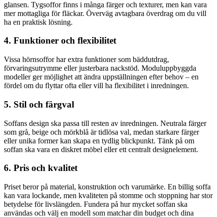
glansen. Tygsoffor finns i många färger och texturer, men kan vara
mer mottagliga för fläckar. Överväg avtagbara överdrag om du vill
ha en praktisk lösning.
4. Funktioner och flexibilitet
Vissa hörnsoffor har extra funktioner som bäddutdrag,
förvaringsutrymme eller justerbara nackstöd. Moduluppbyggda
modeller ger möjlighet att ändra uppställningen efter behov – en
fördel om du flyttar ofta eller vill ha flexibilitet i inredningen.
5. Stil och färgval
Soffans design ska passa till resten av inredningen. Neutrala färger
som grå, beige och mörkblå är tidlösa val, medan starkare färger
eller unika former kan skapa en tydlig blickpunkt. Tänk på om
soffan ska vara en diskret möbel eller ett centralt designelement.
6. Pris och kvalitet
Priset beror på material, konstruktion och varumärke. En billig soffa
kan vara lockande, men kvaliteten på stomme och stoppning har stor
betydelse för livslängden. Fundera på hur mycket soffan ska
användas och välj en modell som matchar din budget och dina