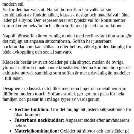
modern stil.
Varför den har valts ut: Napoli hörnsoffan har valts för sin
kombination av funktionalitet, klassisk design och materialval i äkta
läder på slitytor. Den representerar ett typiskt val för konsumenter
som söker en bekväm och stilren soffa med justerbara funktioner.
Napoli hörnsoffan är en rymlig modell med recline-funktion som gör
det möjligt att anpassa sittkomforten. Soffan har justerbara
nackkuddar som kan ställas in efter behov, vilket gör den lämplig för
både avkoppling och social samvaro.
Klädseln består av svart oxläder på alla slitytor, medan de övriga
ytorna är utförda i matchande konstläder. Denna kombination ger ett
exklusivt uttryck samtidigt som soffan är mer prisvänlig än modeller
i full-läder.
Designen är klassisk och tidlös med rena linjer och metallben som
tillför en modern touch. Soffans storlek ger gott om plats för hela
familjen och passar in i många typer av vardagsrum.
Recline-funktion:
Gör det möjligt att justera sittpositionen för
ökad komfort.
Justerbara nackkuddar:
Anpassar stödet efter användarens
behov.
Materialkombination:
Oxläder på slitytor och konstläder på