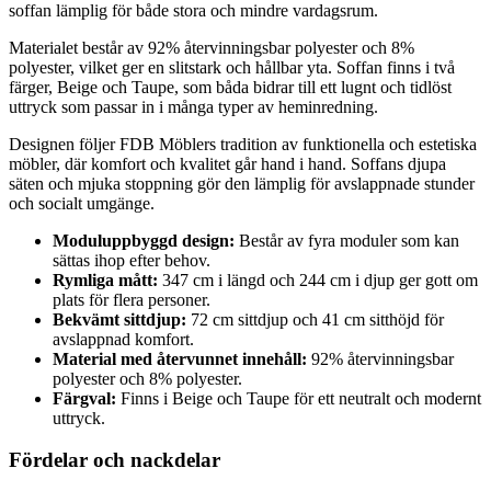
soffan lämplig för både stora och mindre vardagsrum.
Materialet består av 92% återvinningsbar polyester och 8%
polyester, vilket ger en slitstark och hållbar yta. Soffan finns i två
färger, Beige och Taupe, som båda bidrar till ett lugnt och tidlöst
uttryck som passar in i många typer av heminredning.
Designen följer FDB Möblers tradition av funktionella och estetiska
möbler, där komfort och kvalitet går hand i hand. Soffans djupa
säten och mjuka stoppning gör den lämplig för avslappnade stunder
och socialt umgänge.
Moduluppbyggd design:
Består av fyra moduler som kan
sättas ihop efter behov.
Rymliga mått:
347 cm i längd och 244 cm i djup ger gott om
plats för flera personer.
Bekvämt sittdjup:
72 cm sittdjup och 41 cm sitthöjd för
avslappnad komfort.
Material med återvunnet innehåll:
92% återvinningsbar
polyester och 8% polyester.
Färgval:
Finns i Beige och Taupe för ett neutralt och modernt
uttryck.
Fördelar och nackdelar