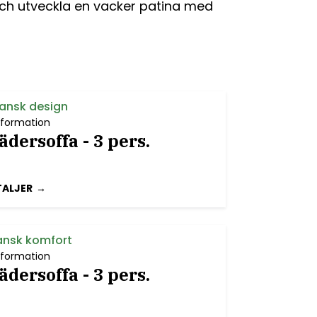
 och utveckla en vacker patina med
dansk design
nformation
dersoffa - 3 pers.
TALJER
dansk komfort
nformation
dersoffa - 3 pers.