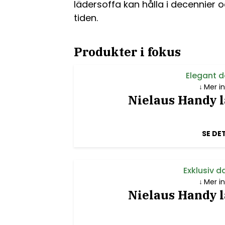
lädersoffa kan hålla i decennier
tiden.
Produkter i fokus
Elegant 
Mer i
Nielaus Handy lä
SE DE
Exklusiv 
Mer i
Nielaus Handy lä