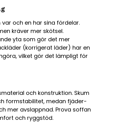
ng
m var och en har sina fördelar.
 men kräver mer skötsel.
dande yta som gör det mer
ckläder (korrigerat läder) har en
ngöra, vilket gör det lämpligt för
material och konstruktion. Skum
h formstabilitet, medan fjäder-
 och mer avslappnad. Prova soffan
mfort och ryggstöd.