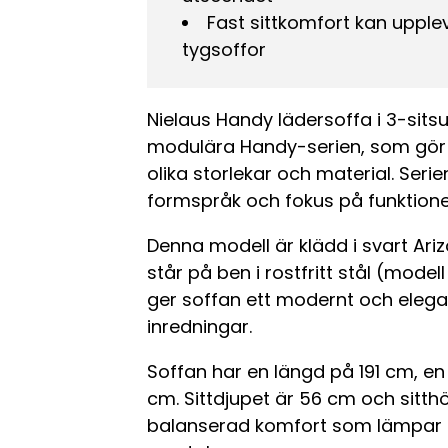
Fast sittkomfort kan uppl
tygsoffor
Nielaus Handy lädersoffa i 3-sits
modulära Handy-serien, som gör de
olika storlekar och material. Seri
formspråk och fokus på funktionel
Denna modell är klädd i svart Ari
står på ben i rostfritt stål (mode
ger soffan ett modernt och elega
inredningar.
Soffan har en längd på 191 cm, en
cm. Sittdjupet är 56 cm och sitthö
balanserad komfort som lämpar s