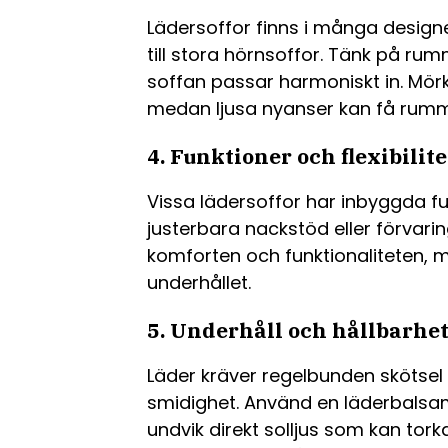
Lädersoffor finns i många design
till stora hörnsoffor. Tänk på rum
soffan passar harmoniskt in. Mörkt
medan ljusa nyanser kan få rummet
4. Funktioner och flexibilite
Vissa lädersoffor har inbyggda f
justerbara nackstöd eller förvar
komforten och funktionaliteten, 
underhållet.
5. Underhåll och hållbarhe
Läder kräver regelbunden skötsel 
smidighet. Använd en läderbalsa
undvik direkt solljus som kan torka