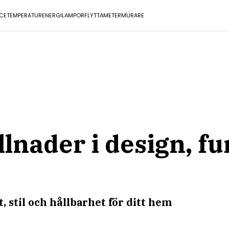
ICE
TEMPERATUR
ENERGI
LAMPOR
FLYTTA
METER
MURARE
llnader i design, f
 stil och hållbarhet för ditt hem