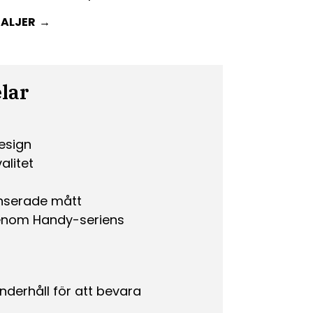
TALJER
lar
design
alitet
nserade mått
 genom Handy-seriens
nderhåll för att bevara