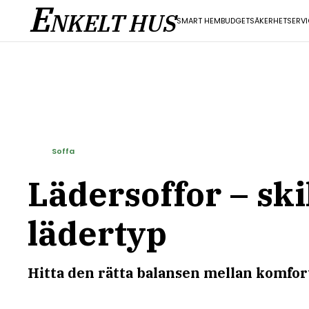
E
NKELT HUS
SMART HEM
BUDGET
SÄKERHET
SERV
Soffa
Lädersoffor – ski
lädertyp
Hitta den rätta balansen mellan komfort,