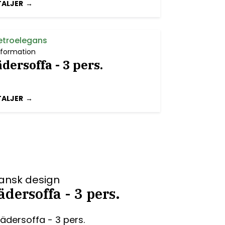
TALJER
retroelegans
nformation
dersoffa - 3 pers.
TALJER
ansk design
dersoffa - 3 pers.