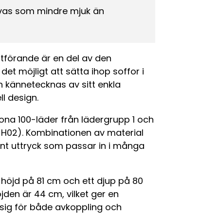
evas som mindre mjuk än
utförande är en del av den
t möjligt att sätta ihop soffor i
en kännetecknas av sitt enkla
l design.
zona 100-läder från lädergrupp 1 och
ll H02). Kombinationen av material
nt uttryck som passar in i många
 höjd på 81 cm och ett djup på 80
jden är 44 cm, vilket ger en
ig för både avkoppling och