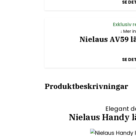
SE DE
Exklusiv 
Mer i
Nielaus AV59 lä
SE DE
Produktbeskrivningar
Elegant d
Nielaus Handy lä