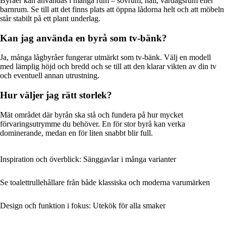
Byråer kan användas i många rum – sovrum, hall, vardagsrum eller
barnrum. Se till att det finns plats att öppna lådorna helt och att möbeln
står stabilt på ett plant underlag.
Kan jag använda en byrå som tv-bänk?
Ja, många lågbyråer fungerar utmärkt som tv-bänk. Välj en modell
med lämplig höjd och bredd och se till att den klarar vikten av din tv
och eventuell annan utrustning.
Hur väljer jag rätt storlek?
Mät området där byrån ska stå och fundera på hur mycket
förvaringsutrymme du behöver. En för stor byrå kan verka
dominerande, medan en för liten snabbt blir full.
Inspiration och överblick: Sänggavlar i många varianter
Se toalettrullehållare från både klassiska och moderna varumärken
Design och funktion i fokus: Utekök för alla smaker