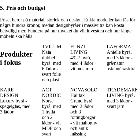
5. Pris och budget
Priset beror på material, storlek och design. Enkla modeller kan fås för
några hundra kronor, medan designbyråer i massivt trä kan kosta
betydligt mer. Fundera på hur mycket du vill investera och hur länge
möbeln ska hålla.
TVILUM
FUNZI
LAFORMA
Naia
LIVING
Anielle byrå,
Produkter
dubbel
4927 byrå,
med 3 lådor -
i fokus
byrå, med
med 4 lådor -
grå/natur
6 lådor -
vit melamin
askfanér/askträ
svart folie
och plast
KARE
ACT
NOVASOLO
TRADEMAR
DESIGN
NORDIC
Halifax
LIVING byrå,
Luxury byrå -
Norse
Grand byrå,
med 3 lådor -
spegelglas, med
byrå, med
med 2 lådor
svart järn
3 lådor
1 hylla
och 3
och 2
rottingkorgar
lådor - vit
- vit mahogny
MDF och
och antik
svart
mässing