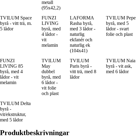
metall
(95x42,2)
TVILUM Space
FUNZI
LAFORMA
TVILUM Pepe
byrå - vitt trä, m.
LIVING
Rasha byrå,
byrå, med 5
5 lådor
byrå, med
med 3 lådor -
lådor - svart
4 lådor -
naturlig
folie och plast
vit
ekfanér och
melamin
naturlig ek
(104x41)
FUNZI
TVILUM
TVILUM
TVILUM Naia
LIVING 85
May
Paris byrå -
byrå - vit ask,
byrå, med 4
dubbel
vitt trä, med 8
med 6 lådor
lådor - vit
byrå, med
lådor
melamin
6 lådor -
vit folie
och plast
TVILUM Delta
byrå -
vit/ekstruktur,
med 5 lådor
Produktbeskrivningar