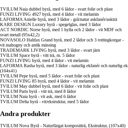
TVILUM Naia dubbel byrå, med 6 lådor - svart folie och plast
FUNZI LIVING 4927 byrå, med 4 lådor - vit melamin
LAFORMA Anielle byrå, med 3 lådor - grå/natur askfanér/askträ
KARE DESIGN Luxury byrå - spegelglas, med 3 lådor
ACT NORDIC Norse byrå, med 1 hylla och 2 lådor - vit MDF och
svart metall (95x42,2)
NOVASOLO Halifax Grand byrå, med 2 lådor och 3 rottingkorgar -
vit mahogny och antik mässing
TRADEMARK LIVING byrå, med 3 lådor - svart järn
TVILUM Space byrå - vitt trä, m. 5 lådor
FUNZI LIVING byrå, med 4 lådor - vit melamin
LAFORMA Rasha byrå, med 3 lådor - naturlig ekfanér och naturlig ek
(104x41)
TVILUM Pepe byrå, med 5 lådor - svart folie och plast
FUNZI LIVING 85 byrå, med 4 lådor - vit melamin
TVILUM May dubbel byrå, med 6 lådor - vit folie och plast
TVILUM Paris byrå - vitt trä, med 8 lådor
TVILUM Naia byrå - vit ask, med 6 lådor
TVILUM Delta byrå - vit/ekstruktur, med 5 lådor
Andra produkter
TVILUM Nova Byrå - Naturfärgat kompositträ, Ekstruktur, (107x40)