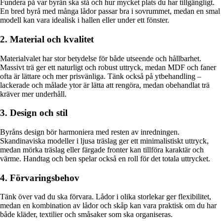
Fundera på var byrån ska stå och hur mycket plats du har tillgängligt.
En bred byrå med många lådor passar bra i sovrummet, medan en smal
modell kan vara idealisk i hallen eller under ett fönster.
2. Material och kvalitet
Materialvalet har stor betydelse för både utseende och hållbarhet.
Massivt trä ger ett naturligt och robust uttryck, medan MDF och faner
ofta är lättare och mer prisvänliga. Tänk också på ytbehandling –
lackerade och målade ytor är lätta att rengöra, medan obehandlat trä
kräver mer underhåll.
3. Design och stil
Byråns design bör harmoniera med resten av inredningen.
Skandinaviska modeller i ljusa träslag ger ett minimalistiskt uttryck,
medan mörka träslag eller färgade fronter kan tillföra karaktär och
värme. Handtag och ben spelar också en roll för det totala uttrycket.
4. Förvaringsbehov
Tänk över vad du ska förvara. Lådor i olika storlekar ger flexibilitet,
medan en kombination av lådor och skåp kan vara praktisk om du har
både kläder, textilier och småsaker som ska organiseras.