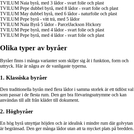
TVILUM Naia byrå, med 3 lådor - svart folie och plast
TVILUM Pepe dubbel byrå, med 8 lådor - svart folie och plast
TVILUM May dubbel byrå, med 6 lådor - naturfolie och plast
TVILUM Pepe byrå - vitt trä, med 5 lådor
TVILUM Naia Byrå 5 lådor - ParcelJackson Hickory
TVILUM Pepe byrå, med 4 lådor - svart folie och plast
TVILUM Pepe byrå, med 4 lådor - svart folie och plast
Olika typer av byråer
Byråer finns i många varianter som skiljer sig åt i funktion, form och
uttryck. Här är några av de vanligaste typerna.
1. Klassiska byråer
Den traditionella byrån med flera lådor i samma storlek är ett tidlöst val
som passar i de flesta rum. Den ger bra förvaringsutrymme och kan
användas till allt från kläder till dokument.
2. Högbyråer
En hög byrå utnyttjar höjden och är idealisk i mindre rum där golvytan
är begränsad. Den ger många lådor utan att ta mycket plats på bredden.