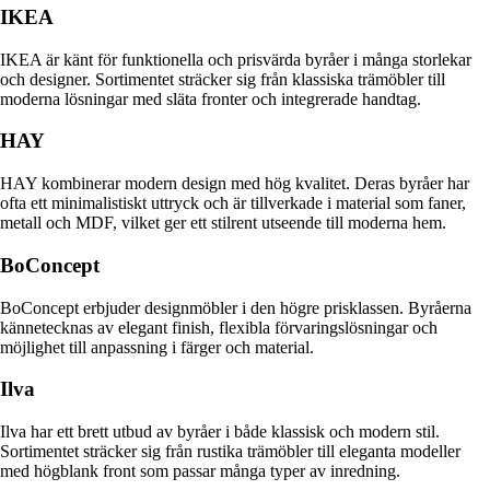
IKEA
IKEA är känt för funktionella och prisvärda byråer i många storlekar
och designer. Sortimentet sträcker sig från klassiska trämöbler till
moderna lösningar med släta fronter och integrerade handtag.
HAY
HAY kombinerar modern design med hög kvalitet. Deras byråer har
ofta ett minimalistiskt uttryck och är tillverkade i material som faner,
metall och MDF, vilket ger ett stilrent utseende till moderna hem.
BoConcept
BoConcept erbjuder designmöbler i den högre prisklassen. Byråerna
kännetecknas av elegant finish, flexibla förvaringslösningar och
möjlighet till anpassning i färger och material.
Ilva
Ilva har ett brett utbud av byråer i både klassisk och modern stil.
Sortimentet sträcker sig från rustika trämöbler till eleganta modeller
med högblank front som passar många typer av inredning.