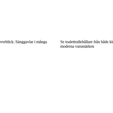
överblick: Sänggavlar i många
Se toalettrullehållare från både k
moderna varumärken