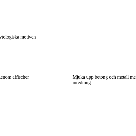
mytologiska motiven
 genom affischer
Mjuka upp betong och metall med
inredning