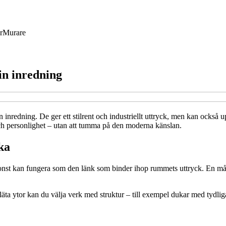
r
Murare
in inredning
n inredning. De ger ett stilrent och industriellt uttryck, men kan också
ch personlighet – utan att tumma på den moderna känslan.
ka
 Konst kan fungera som den länk som binder ihop rummets uttryck. En m
a ytor kan du välja verk med struktur – till exempel dukar med tydliga p