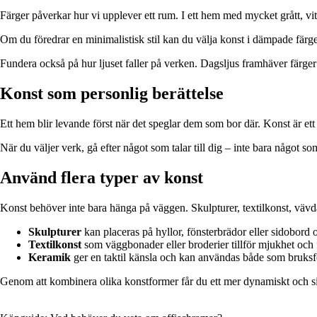
Färger påverkar hur vi upplever ett rum. I ett hem med mycket grått, vi
Om du föredrar en minimalistisk stil kan du välja konst i dämpade färger 
Fundera också på hur ljuset faller på verken. Dagsljus framhäver färge
Konst som personlig berättelse
Ett hem blir levande först när det speglar dem som bor där. Konst är ett 
När du väljer verk, gå efter något som talar till dig – inte bara någo
Använd flera typer av konst
Konst behöver inte bara hänga på väggen. Skulpturer, textilkonst, väv
Skulpturer
kan placeras på hyllor, fönsterbrädor eller sidobord
Textilkonst
som väggbonader eller broderier tillför mjukhet och f
Keramik
ger en taktil känsla och kan användas både som bruksf
Genom att kombinera olika konstformer får du ett mer dynamiskt och s