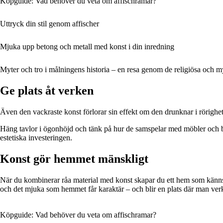
Köpguide: Vad behöver du veta om affischramar?
Uttryck din stil genom affischer
Mjuka upp betong och metall med konst i din inredning
Myter och tro i målningens historia – en resa genom de religiösa och 
Ge plats åt verken
Även den vackraste konst förlorar sin effekt om den drunknar i rörighet
Häng tavlor i ögonhöjd och tänk på hur de samspelar med möbler och bely
estetiska investeringen.
Konst gör hemmet mänskligt
När du kombinerar råa material med konst skapar du ett hem som känns b
och det mjuka som hemmet får karaktär – och blir en plats där man verkl
Köpguide: Vad behöver du veta om affischramar?