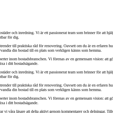
städer och inredning. Vi är ett passionerat team som brinner för att hjä
tbar för dig.
strender till praktiska råd för renovering. Oavsett om du är en erfaren h
örvandla din bostad till en plats som verkligen känns som hemma.
xperter inom bostadsbranschen. Vi förenas av en gemensam vision: att g
äxa i ditt bostadsägande.
städer och inredning. Vi är ett passionerat team som brinner för att hjä
tbar för dig.
strender till praktiska råd för renovering. Oavsett om du är en erfaren h
örvandla din bostad till en plats som verkligen känns som hemma.
xperter inom bostadsbranschen. Vi förenas av en gemensam vision: att g
äxa i ditt bostadsägande.
r vi våra läsare att delta aktivt genom kommentarer och delningar. Til