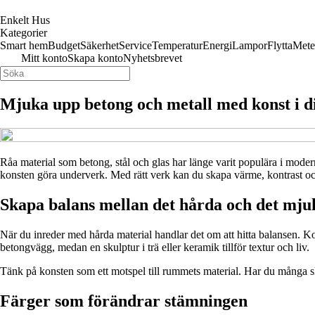
Enkelt Hus
Kategorier
Smart hem
Budget
Säkerhet
Service
Temperatur
Energi
Lampor
Flytta
Mete
Mitt konto
Skapa konto
Nyhetsbrevet
Mjuka upp betong och metall med konst i d
Råa material som betong, stål och glas har länge varit populära i moder
konsten göra underverk. Med rätt verk kan du skapa värme, kontrast o
Skapa balans mellan det hårda och det mju
När du inreder med hårda material handlar det om att hitta balansen.
betongvägg, medan en skulptur i trä eller keramik tillför textur och liv.
Tänk på konsten som ett motspel till rummets material. Har du många slät
Färger som förändrar stämningen