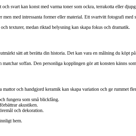
tt och svart kan konst med varma toner som ockra, terrakotta eller djup
men med intressanta former eller material. Ett svartvitt fotografi med st
r och texturer, medan riktad belysning kan skapa fokus och dramatik.
utmärkt sätt att berätta din historia. Det kan vara en målning du köpt på 
t som matchar soffan. Den personliga kopplingen gör att konsten känns s
da mattor och handgjord keramik kan skapa variation och ge rummet fle
 och fungera som små blickfång.
örbättrar akustiken.
öremål och dekoration.
innligt hem.