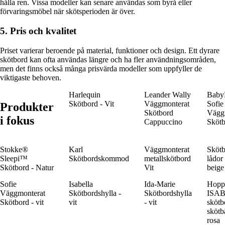
hålla ren. Vissa modeller kan senare användas som byrå eller
förvaringsmöbel när skötsperioden är över.
5. Pris och kvalitet
Priset varierar beroende på material, funktioner och design. Ett dyrare
skötbord kan ofta användas längre och ha fler användningsområden,
men det finns också många prisvärda modeller som uppfyller de
viktigaste behoven.
Harlequin
Leander Wally
Baby
Skötbord - Vit
Väggmonterat
Sofie
Produkter
Skötbord
Vägg
i fokus
Cappuccino
Skötb
Stokke®
Karl
Väggmonterat
Sköt
Sleepi™
Skötbordskommod
metallskötbord
lådor 
Skötbord - Natur
Vit
beig
Sofie
Isabella
Ida-Marie
Hopp
Väggmonterat
Skötbordshylla -
Skötbordshylla
ISA
Skötbord - vit
vit
- vit
skötb
skötb
rosa