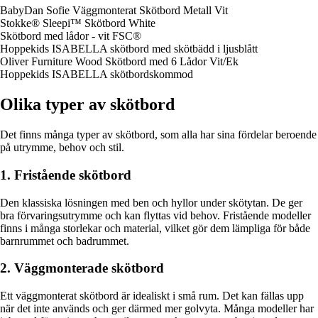
BabyDan Sofie Väggmonterat Skötbord Metall Vit
Stokke® Sleepi™ Skötbord White
Skötbord med lådor - vit FSC®
Hoppekids ISABELLA skötbord med skötbädd i ljusblått
Oliver Furniture Wood Skötbord med 6 Lådor Vit/Ek
Hoppekids ISABELLA skötbordskommod
Olika typer av skötbord
Det finns många typer av skötbord, som alla har sina fördelar beroende
på utrymme, behov och stil.
1. Fristående skötbord
Den klassiska lösningen med ben och hyllor under skötytan. De ger
bra förvaringsutrymme och kan flyttas vid behov. Fristående modeller
finns i många storlekar och material, vilket gör dem lämpliga för både
barnrummet och badrummet.
2. Väggmonterade skötbord
Ett väggmonterat skötbord är idealiskt i små rum. Det kan fällas upp
när det inte används och ger därmed mer golvyta. Många modeller har