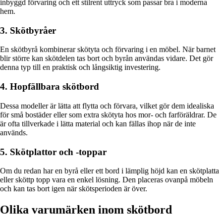
inbyggd förvaring och ett stilrent uttryck som passar bra i moderna
hem.
3. Skötbyråer
En skötbyrå kombinerar skötyta och förvaring i en möbel. När barnet
blir större kan skötdelen tas bort och byrån användas vidare. Det gör
denna typ till en praktisk och långsiktig investering.
4. Hopfällbara skötbord
Dessa modeller är lätta att flytta och förvara, vilket gör dem idealiska
för små bostäder eller som extra skötyta hos mor- och farföräldrar. De
är ofta tillverkade i lätta material och kan fällas ihop när de inte
används.
5. Skötplattor och -toppar
Om du redan har en byrå eller ett bord i lämplig höjd kan en skötplatta
eller sköttp topp vara en enkel lösning. Den placeras ovanpå möbeln
och kan tas bort igen när skötsperioden är över.
Olika varumärken inom skötbord