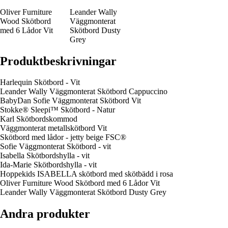
Oliver Furniture
Leander Wally
Wood Skötbord
Väggmonterat
med 6 Lådor Vit
Skötbord Dusty
Grey
Produktbeskrivningar
Harlequin Skötbord - Vit
Leander Wally Väggmonterat Skötbord Cappuccino
BabyDan Sofie Väggmonterat Skötbord Vit
Stokke® Sleepi™ Skötbord - Natur
Karl Skötbordskommod
Väggmonterat metallskötbord Vit
Skötbord med lådor - jetty beige FSC®
Sofie Väggmonterat Skötbord - vit
Isabella Skötbordshylla - vit
Ida-Marie Skötbordshylla - vit
Hoppekids ISABELLA skötbord med skötbädd i rosa
Oliver Furniture Wood Skötbord med 6 Lådor Vit
Leander Wally Väggmonterat Skötbord Dusty Grey
Andra produkter