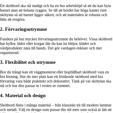
Ett skötbord ska stå stadigt och ha en bra arbetshöjd så att du kan byta
barnet utan att belasta ryggen. Se till att bordet har höga kanter runt
skötytan så att barnet ligger säkert, och att materialen är robusta och
lätta att rengöra.
2. Förvaringsutrymme
Fundera på hur mycket förvaringsutrymme du behöver. Vissa skötbord
har hyllor, lådor eller korgar där du kan ha blöjor, kläder och
vårdprodukter nära till hands. Det gör vardagen enklare och mer
organiserad.
3. Flexibilitet och utrymme
Bor du trångt kan ett väggmonterat eller hopfällbart skötbord vara en
bra lösning. Har du mer plats kan ett fristående skötbord med bra
förvaring vara både praktiskt och dekorativt. Tänk på var skötytan ska
stå och hur den passar in i resten av rummet.
4. Material och design
Skötbord finns i många material – från klassiskt trä till modern laminat
och metall. Välj en design som passar din stil men som också är lätt att