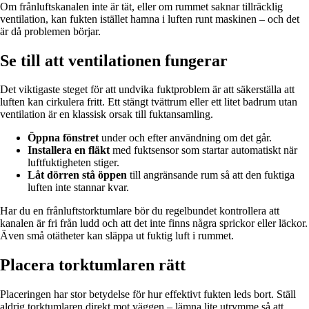
Om frånluftskanalen inte är tät, eller om rummet saknar tillräcklig
ventilation, kan fukten istället hamna i luften runt maskinen – och det
är då problemen börjar.
Se till att ventilationen fungerar
Det viktigaste steget för att undvika fuktproblem är att säkerställa att
luften kan cirkulera fritt. Ett stängt tvättrum eller ett litet badrum utan
ventilation är en klassisk orsak till fuktansamling.
Öppna fönstret
under och efter användning om det går.
Installera en fläkt
med fuktsensor som startar automatiskt när
luftfuktigheten stiger.
Låt dörren stå öppen
till angränsande rum så att den fuktiga
luften inte stannar kvar.
Har du en frånluftstorktumlare bör du regelbundet kontrollera att
kanalen är fri från ludd och att det inte finns några sprickor eller läckor.
Även små otätheter kan släppa ut fuktig luft i rummet.
Placera torktumlaren rätt
Placeringen har stor betydelse för hur effektivt fukten leds bort. Ställ
aldrig torktumlaren direkt mot väggen – lämna lite utrymme så att