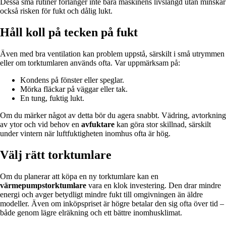
Dessa små rutiner förlänger inte bara maskinens livslängd utan minskar
också risken för fukt och dålig lukt.
Håll koll på tecken på fukt
Även med bra ventilation kan problem uppstå, särskilt i små utrymmen
eller om torktumlaren används ofta. Var uppmärksam på:
Kondens på fönster eller speglar.
Mörka fläckar på väggar eller tak.
En tung, fuktig lukt.
Om du märker något av detta bör du agera snabbt. Vädring, avtorkning
av ytor och vid behov en
avfuktare
kan göra stor skillnad, särskilt
under vintern när luftfuktigheten inomhus ofta är hög.
Välj rätt torktumlare
Om du planerar att köpa en ny torktumlare kan en
värmepumpstorktumlare
vara en klok investering. Den drar mindre
energi och avger betydligt mindre fukt till omgivningen än äldre
modeller. Även om inköpspriset är högre betalar den sig ofta över tid –
både genom lägre elräkning och ett bättre inomhusklimat.