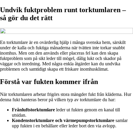
Undvik fuktproblem runt torktumlaren –
så gör du det rätt
En torktumlare är en ovärderlig hjälp i många svenska hem, särskilt
under de kalla och fuktiga månaderna när tvätten inte torkar snabbt
inomhus. Men om den används eller placeras fel kan den skapa
fuktproblem som på sikt leder till mögel, dålig lukt och skador på
väggar och inredning. Med några enkla åtgärder kan du undvika
problemen och samtidigt skapa ett friskare inomhusklimat.
Förstå var fukten kommer ifrån
När torktumlaren arbetar frigörs stora mängder fukt från kläderna. Hur
denna fukt hanteras beror på vilken typ av torktumlare du har:
Frånluftstorktumlare
leder ut fukten genom en kanal till
utsidan.
Kondenstorktumlare och värmepumpstorktumlare
samlar
upp fukten i en behållare eller leder bort den via avlopp.