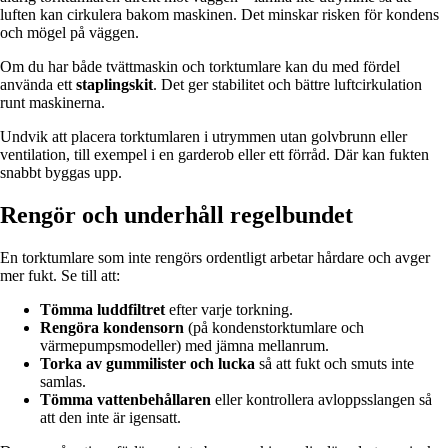
luften kan cirkulera bakom maskinen. Det minskar risken för kondens
och mögel på väggen.
Om du har både tvättmaskin och torktumlare kan du med fördel
använda ett
staplingskit
. Det ger stabilitet och bättre luftcirkulation
runt maskinerna.
Undvik att placera torktumlaren i utrymmen utan golvbrunn eller
ventilation, till exempel i en garderob eller ett förråd. Där kan fukten
snabbt byggas upp.
Rengör och underhåll regelbundet
En torktumlare som inte rengörs ordentligt arbetar hårdare och avger
mer fukt. Se till att:
Tömma luddfiltret
efter varje torkning.
Rengöra kondensorn
(på kondenstorktumlare och
värmepumpsmodeller) med jämna mellanrum.
Torka av gummilister och lucka
så att fukt och smuts inte
samlas.
Tömma vattenbehållaren
eller kontrollera avloppsslangen så
att den inte är igensatt.