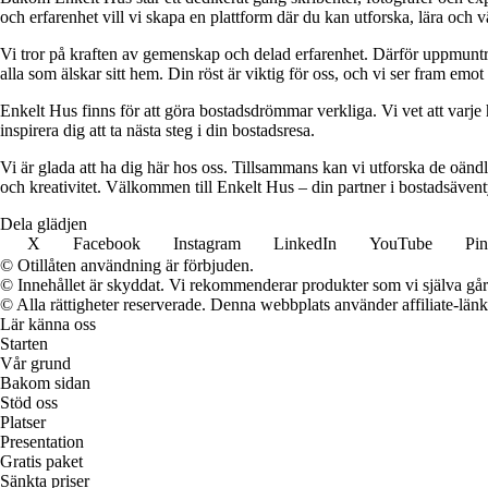
och erfarenhet vill vi skapa en plattform där du kan utforska, lära och v
Vi tror på kraften av gemenskap och delad erfarenhet. Därför uppmuntra
alla som älskar sitt hem. Din röst är viktig för oss, och vi ser fram emot
Enkelt Hus finns för att göra bostadsdrömmar verkliga. Vi vet att varje 
inspirera dig att ta nästa steg i din bostadsresa.
Vi är glada att ha dig här hos oss. Tillsammans kan vi utforska de oändl
och kreativitet. Välkommen till Enkelt Hus – din partner i bostadsävent
Dela glädjen
X
Facebook
Instagram
LinkedIn
YouTube
Pin
© Otillåten användning är förbjuden.
© Innehållet är skyddat. Vi rekommenderar produkter som vi själva går 
© Alla rättigheter reserverade. Denna webbplats använder affiliate-länkar
Lär känna oss
Starten
Vår grund
Bakom sidan
Stöd oss
Platser
Presentation
Gratis paket
Sänkta priser