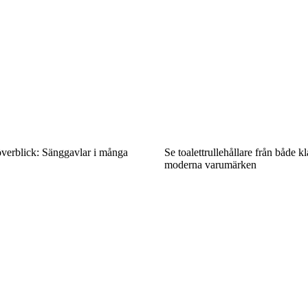
överblick: Sänggavlar i många
Se toalettrullehållare från både k
moderna varumärken