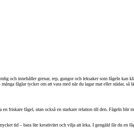
 rymlig och innehåller grenar, rep, gungor och leksaker som fågeln kan kl
– många fåglar tycker om att vara med när du lagar mat eller städar, så län
 en friskare fågel, utan också en starkare relation till den. Fågeln blir m
ket tid – bara lite kreativitet och vilja att leka. I gengäld får du en få