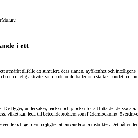
r
Murare
ande i ett
ett utmärkt tillfälle att stimulera dess sinnen, nyfikenhet och intelligen
bli en daglig aktivitet som både underhåller och stärker bandet mellan d
da. De flyger, undersöker, hackar och plockar för att hitta det de ska äta
tess, vilket kan leda till beteendeproblem som fjäderplockning, överdrivet
teende och ger den möjlighet att använda sina instinkter. Det håller den 