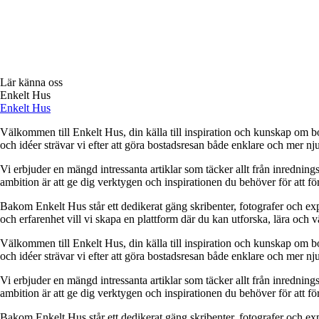
Lär känna oss
Enkelt Hus
Enkelt Hus
Välkommen till Enkelt Hus, din källa till inspiration och kunskap om bo
och idéer strävar vi efter att göra bostadsresan både enklare och mer nju
Vi erbjuder en mängd intressanta artiklar som täcker allt från inredning
ambition är att ge dig verktygen och inspirationen du behöver för att f
Bakom Enkelt Hus står ett dedikerat gäng skribenter, fotografer och e
och erfarenhet vill vi skapa en plattform där du kan utforska, lära och v
Välkommen till Enkelt Hus, din källa till inspiration och kunskap om bo
och idéer strävar vi efter att göra bostadsresan både enklare och mer nju
Vi erbjuder en mängd intressanta artiklar som täcker allt från inredning
ambition är att ge dig verktygen och inspirationen du behöver för att f
Bakom Enkelt Hus står ett dedikerat gäng skribenter, fotografer och e