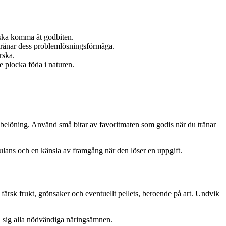
en ska komma åt godbiten.
t tränar dess problemlösningsförmåga.
rska.
le plocka föda i naturen.
ll belöning. Använd små bitar av favoritmaten som godis när du tränar
mulans och en känsla av framgång när den löser en uppgift.
, färsk frukt, grönsaker och eventuellt pellets, beroende på art. Undvik
 i sig alla nödvändiga näringsämnen.