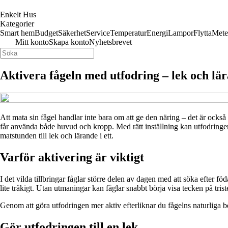
Enkelt Hus
Kategorier
Smart hem
Budget
Säkerhet
Service
Temperatur
Energi
Lampor
Flytta
Mete
Mitt konto
Skapa konto
Nyhetsbrevet
Aktivera fågeln med utfodring – lek och lär
Att mata sin fågel handlar inte bara om att ge den näring – det är också 
får använda både huvud och kropp. Med rätt inställning kan utfodringen 
matstunden till lek och lärande i ett.
Varför aktivering är viktigt
I det vilda tillbringar fåglar större delen av dagen med att söka efter fö
lite tråkigt. Utan utmaningar kan fåglar snabbt börja visa tecken på tris
Genom att göra utfodringen mer aktiv efterliknar du fågelns naturliga be
Gör utfodringen till en lek