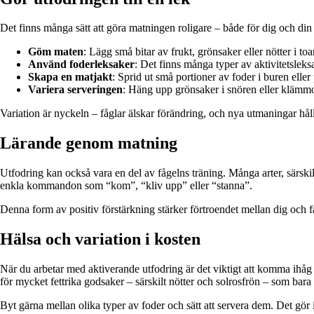
Det finns många sätt att göra matningen roligare – både för dig och din 
Göm maten
: Lägg små bitar av frukt, grönsaker eller nötter i to
Använd foderleksaker
: Det finns många typer av aktivitetsleks
Skapa en matjakt
: Sprid ut små portioner av foder i buren eller
Variera serveringen
: Häng upp grönsaker i snören eller klämmor 
Variation är nyckeln – fåglar älskar förändring, och nya utmaningar hålle
Lärande genom matning
Utfodring kan också vara en del av fågelns träning. Många arter, särskil
enkla kommandon som “kom”, “kliv upp” eller “stanna”.
Denna form av positiv förstärkning stärker förtroendet mellan dig och 
Hälsa och variation i kosten
När du arbetar med aktiverande utfodring är det viktigt att komma ihåg att
för mycket fettrika godsaker – särskilt nötter och solrosfrön – som bara
Byt gärna mellan olika typer av foder och sätt att servera dem. Det gör 