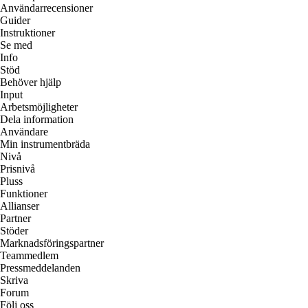
Användarrecensioner
Guider
Instruktioner
Se med
Info
Stöd
Behöver hjälp
Input
Arbetsmöjligheter
Dela information
Användare
Min instrumentbräda
Nivå
Prisnivå
Pluss
Funktioner
Allianser
Partner
Stöder
Marknadsföringspartner
Teammedlem
Pressmeddelanden
Skriva
Forum
Följ oss