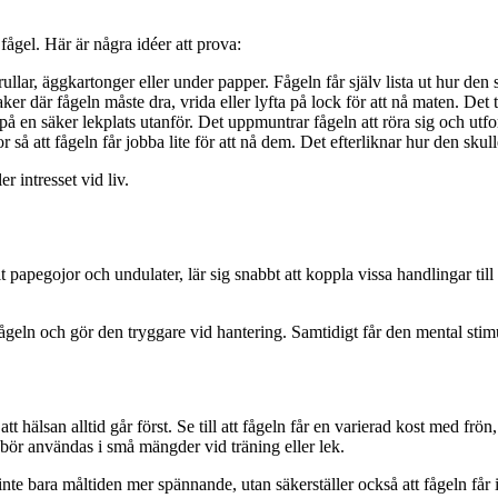
fågel. Här är några idéer att prova:
arullar, äggkartonger eller under papper. Fågeln får själv lista ut hur d
aker där fågeln måste dra, vrida eller lyfta på lock för att nå maten. De
 på en säker lekplats utanför. Det uppmuntrar fågeln att röra sig och utfo
så att fågeln får jobba lite för att nå dem. Det efterliknar hur den skul
r intresset vid liv.
t papegojor och undulater, lär sig snabbt att koppla vissa handlingar ti
fågeln och gör den tryggare vid hantering. Samtidigt får den mental sti
 hälsan alltid går först. Se till att fågeln får en varierad kost med frön
 bör användas i små mängder vid träning eller lek.
inte bara måltiden mer spännande, utan säkerställer också att fågeln får